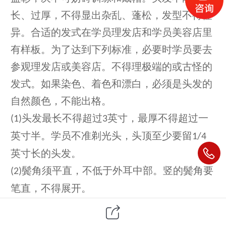
长、过厚，不得显出杂乱、蓬松，发型不得怪
异。合适的发式在学员理发店和学员美容店里
有样板。为了达到下列标准，必要时学员要去
参观理发店或美容店。不得理极端的或古怪的
发式。如果染色、着色和漂白，必须是头发的
自然颜色，不能出格。
头发最长不得超过
英寸，最厚不得超过一
(1)
3
英寸半。学员不准剃光头
，
头顶至少要留
1/4
英寸长的头发。
鬓角须平直，不低于外耳中部。竖的鬓角要
(2)
笔直，不得展开。
头发要从一条清楚的线渐渐剪理
这条线始
(3)
;
自鬓角底部，与地面平行，沿着耳朵上方和周