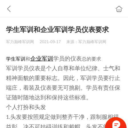
学生军训和企业军训学员仪表要求
军力巅峰军训网
2021-09-17
来源：军力巅峰军训网
企业军训
学员的仪表
学生军训
和
总的要求
军训学员
仪表是个人自尊和单位纪律、士气和
精神面貌的重要标志。因此，
军训
学员要行止
端庄，着装及仪表要无可挑剔。学员有责任保
证随时随地达到和保持这些标准。
个人打扮和头发
头发要按照规定做到整齐干净，跟制服相得
1.
益彰，决不可妨碍训练和戴帽。头发不能过